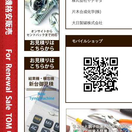
株式会社ヤナギダ
片木合成化学(株)
大日製罐株式会社
モバイルショップ