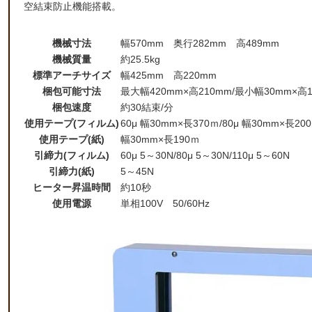
空結束防止機能搭載。
機械寸法
幅570mm 奥行282mm 高489mm
機械質量
約25.5kg
標準アーチサイズ
幅425mm 高220mm
梱包可能寸法
最大幅420mm×高210mm/最小幅30mm×高
梱包速度
約30結束/分
使用テープ(フィルム)
60μ 幅30mm×長370ｍ/80μ 幅30mm×長200
使用テープ(紙)
幅30mm×長190ｍ
引締力(フィルム)
60μ 5～30N/80μ 5～30N/110μ 5～60N
引締力(紙)
5～45N
ヒーター昇温時間
約10秒
使用電源
単相100V 50/60Hz