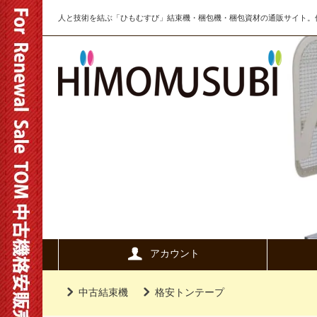
人と技術を結ぶ「ひもむすび」結束機・梱包機・梱包資材の通販サイト。信
アカウント
中古結束機
格安トンテープ