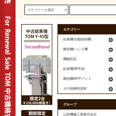
カテゴリー
結束機/自動紐掛機
梱包機/バンド機
機械部品
結束機用PE紐
梱包機用PPバンド
その他梱包資材
グループ
山田機械工業株式会社