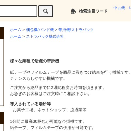
中古機
検索注目ワード
ホーム
>
梱包機/バンド機
>
帯掛機/ストラパック
ホーム
>
ストラパック株式会社
様々な業種で活躍の帯掛機
紙テープやフィルムテープを商品に巻きつけ結束を行う機械です
テナンスもしやすい機械です。
ご注文から納品までに2週間程度お時間を頂きます。
お急ぎのお客様はご注文時にご相談下さい。
導入されている場所等
お菓子工場、ネットショップ、流通業等
1分間に最高30梱包が可能な帯掛機です。
紙テープ、フィルムテープの併用が可能です。