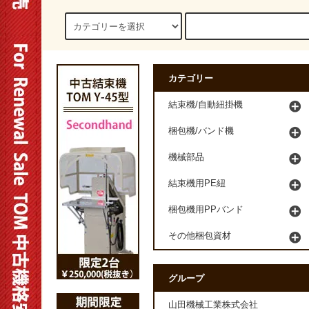
カテゴリー
結束機/自動紐掛機
梱包機/バンド機
機械部品
結束機用PE紐
梱包機用PPバンド
その他梱包資材
グループ
山田機械工業株式会社