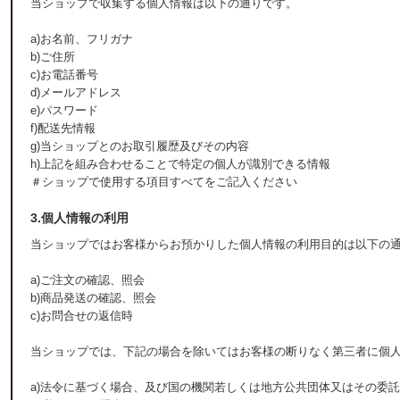
当ショップで収集する個人情報は以下の通りです。
a)お名前、フリガナ
b)ご住所
c)お電話番号
d)メールアドレス
e)パスワード
f)配送先情報
g)当ショップとのお取引履歴及びその内容
h)上記を組み合わせることで特定の個人が識別できる情報
＃ショップで使用する項目すべてをご記入ください
3.個人情報の利用
当ショップではお客様からお預かりした個人情報の利用目的は以下の
a)ご注文の確認、照会
b)商品発送の確認、照会
c)お問合せの返信時
当ショップでは、下記の場合を除いてはお客様の断りなく第三者に個
a)法令に基づく場合、及び国の機関若しくは地方公共団体又はその委