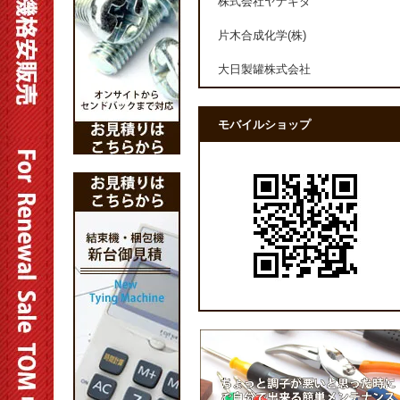
株式会社ヤナギダ
片木合成化学(株)
大日製罐株式会社
モバイルショップ