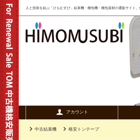
人と技術を結ぶ「ひもむすび」結束機・梱包機・梱包資材の通販サイト。信
アカウント
中古結束機
格安トンテープ