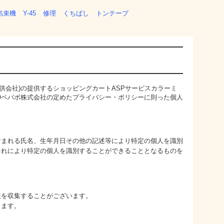
結束機
Y-45
修理
くちばし
トンテープ
供会社)の提供するショッピングカートASPサービス
カラーミ
Oペパボ株式会社の定めた
プライバシー・ポリシー
に則った個人
含まれる氏名、生年月日その他の記述等により特定の個人を識別
それにより特定の個人を識別することができることとなるものを
報を収集することがございます。
ります。