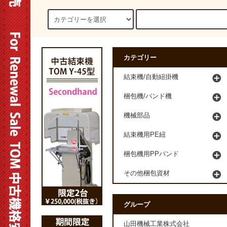
カテゴリー
結束機/自動紐掛機
梱包機/バンド機
機械部品
結束機用PE紐
梱包機用PPバンド
その他梱包資材
グループ
山田機械工業株式会社