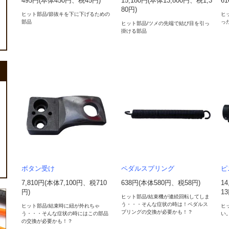
495円(本体450円、税45円)
15,180円(本体13,800円、税1,3
6
80円)
ヒット部品/節抜キを下に下げるための
ヒ
部品
っ
ヒット部品/ツメの先端で結び目を引っ
掛ける部品
ボタン受け
ペダルスプリング
ピ
7,810円(本体7,100円、税710
638円(本体580円、税58円)
14
円)
13
ヒット部品/結束機が連続回転してしま
う・・・そんな症状の時は！ペダルス
ヒット部品/結束時に紐が外れちゃ
ヒ
プリングの交換が必要かも！？
う・・・そんな症状の時にはこの部品
い
の交換が必要かも！？