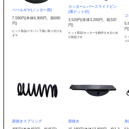
カッターレバースライドピン
ベベルギヤ(ノッター用)
(薄ナット付)
コ
7,590円(本体6,900円、税690
3,520円(本体3,200円、税320
円)
5
円)
円
ヒット部品/クチバシ下側に取り付ける
ヒット部品/カッターを動作させるため
ギヤ
ヒ
の部品です
コ
節抜きスプリング
節抜き
糸