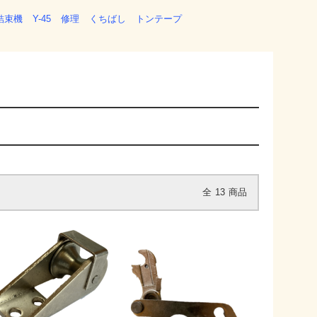
結束機
Y-45
修理
くちばし
トンテープ
全
13
商品