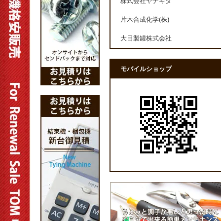
株式会社ヤナギダ
片木合成化学(株)
大日製罐株式会社
モバイルショップ