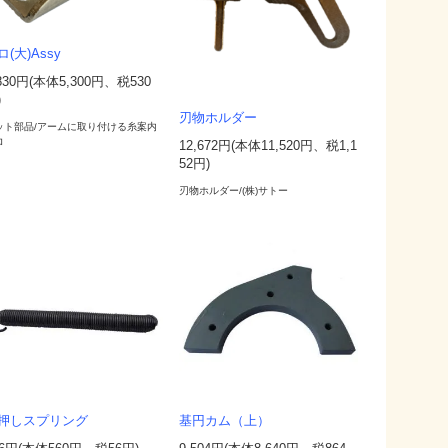
ロ(大)Assy
,830円(本体5,300円、税530
)
刃物ホルダー
ット部品/アームに取り付ける糸案内
ロ
12,672円(本体11,520円、税1,1
52円)
刃物ホルダー/(株)サトー
押しスプリング
基円カム（上）