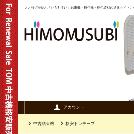
人と技術を結ぶ「ひもむすび」結束機・梱包機・梱包資材の通販サイト。信
アカウント
中古結束機
格安トンテープ