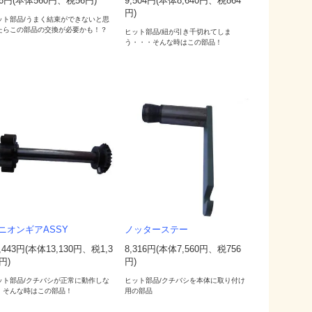
16円(本体560円、税56円)
9,504円(本体8,640円、税864
円)
ット部品/うまく結束ができないと思
たらこの部品の交換が必要かも！？
ヒット部品/紐が引き千切れてしま
う・・・そんな時はこの部品！
ニオンギアASSY
ノッターステー
,443円(本体13,130円、税1,3
8,316円(本体7,560円、税756
円)
円)
ット部品/クチバシが正常に動作しな
ヒット部品/クチバシを本体に取り付け
。そんな時はこの部品！
用の部品