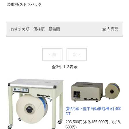
帯掛機/ストラパック
おすすめ順
価格順
新着順
全
3
商品
< 前
次 >
全
3
件
1
-
3
表示
(新品)卓上型半自動梱包機 iQ-400
DT
203,500円(本体185,000円、税18,
500円)