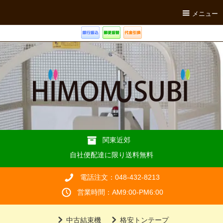
メニュー
関東近郊
自社便配達に限り送料無料
電話注文：048-432-8213
営業時間：AM9:00-PM6:00
中古結束機
格安トンテープ