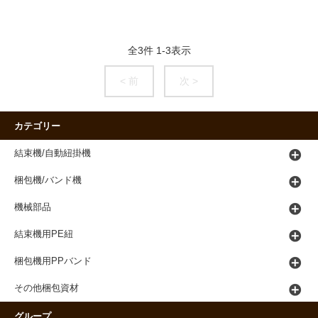
全
3
件
1
-
3
表示
< 前
次 >
カテゴリー
結束機/自動紐掛機
梱包機/バンド機
機械部品
結束機用PE紐
梱包機用PPバンド
その他梱包資材
グループ